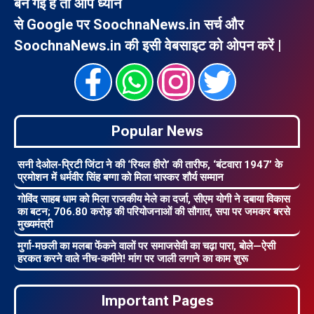
बन गई है तो आप ध्यान
से Google पर SoochnaNews.in सर्च और
SoochnaNews.in की इसी वेबसाइट को ओपन करें |
Popular News
सनी देओल-प्रिटी जिंटा ने की ‘रियल हीरो’ की तारीफ, ‘बंटवारा 1947’ के
प्रमोशन में धर्मवीर सिंह बग्गा को मिला भास्कर शौर्य सम्मान
गोविंद साहब धाम को मिला राजकीय मेले का दर्जा, सीएम योगी ने दबाया विकास
का बटन; 706.80 करोड़ की परियोजनाओं की सौगात, सपा पर जमकर बरसे
मुख्यमंत्री
मुर्गा-मछली का मलबा फेंकने वालों पर समाजसेवी का चढ़ा पारा, बोले—ऐसी
हरकत करने वाले नीच-कमीने! मांग पर जाली लगाने का काम शुरू
Important Pages