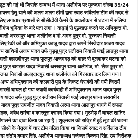
र लूट की गई थी जिसके सम्बन्ध में थाना अलीगंज पर मुकदमा संख्या 35/24
 हेतु थाने की अलग अलग टीमों द्वारा स्वाट सर्विलांस टीम की मदद से
लगातार प्रयासों से सीसीटीवी कैमरे के अवलोकन से घटना में संलिप्त
ीगंज भूमिका के बारे पता लगा । कड़ाई से पूछताछ करने पर अभियुक्त मो.
निवासी अरखापुर थाना अलीगंज व मो.अमन पुत्र मो. मुस्तफा निवासी
 रेकी की और अभियुक्त काजू यादव द्वारा अपने रिस्तेदार अजय यादव
य साथियों अजय यादव उर्फ गुड्डू पुत्र सतीराम निवासी पवई लाडपुर थाना
ी बहाउद्दीनपुर थाना फूलपुर आजमगढ़ को बाहर से बुलवाकर घटना को
पुत्र रक्षाराम यादव निवासी अरखापुर थाना अलीगंज, मो. सैफ पुत्र मो.
ुस्तफा निवासी अलहदादपुर थाना अलीगंज को गिरफ्तार कर लिया गया।
 अन्य अभियुक्तगण की कलवारी पुल के निकट घेराबंदी की गयी जिसमें
 आरक्षी घायल हो गया जवाबी कार्यवाही में अभियुक्तगण अमन यादव पुत्र
यादव उर्फ गुड्डू पुत्र सतीराम निवासी पवई लाडपुर थाना सरायमीर
 यादव पुत्र रामजीत यादव निवासी अरमा थाना आलापुर भागने में सफल
 बाइक, अवैध तमंचा व कारतूस बरामद किया गया। मुठभेड़ में घायल शातिर
ालने का दावा किया जा रहा है। शुक्रवार की रात्रि में हुई लूट की घटना
 सीओ के नेतृत्व में चार टीम गठित किया था जिसमें स्वाट व सर्विलांस टीम
्डा संतोष कुमार सिंह, अलीगंज थानाध्यक्ष गजेन्द्र विक्रम सिंह, उप निरीक्षक