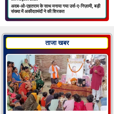
अदब-ओ-एहतराम के साथ मनाया गया उर्स-ए-निज़ामी, बड़ी
संख्या में अकीदतमंदों ने की शिरकत
ताजा खबर