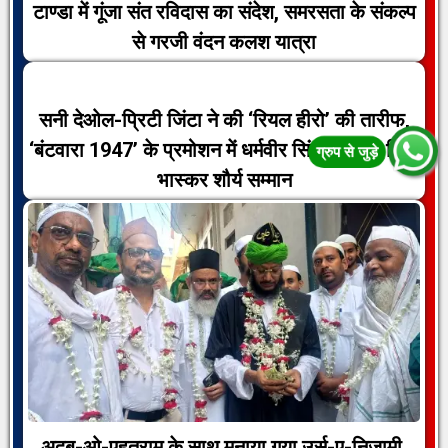
टाण्डा में गूंजा संत रविदास का संदेश, समरसता के संकल्प
से गरजी वंदन कलश यात्रा
सनी देओल-प्रिटी जिंटा ने की ‘रियल हीरो’ की तारीफ,
‘बंटवारा 1947’ के प्रमोशन में धर्मवीर सिंह बग्गा को मिला
भास्कर शौर्य सम्मान
अदब-ओ-एहतराम के साथ मनाया गया उर्स-ए-निज़ामी,