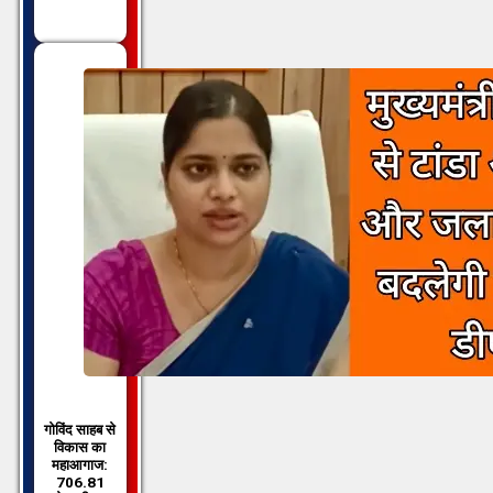
गोविंद साहब से
विकास का
महाआगाज:
706.81