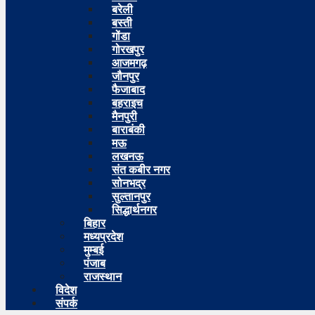
बरेली
बस्ती
गोंडा
गोरखपुर
आजमगढ़
जौनपुर
फैजाबाद
बहराइच
मैनपुरी
बाराबंकी
मऊ
लखनऊ
संत कबीर नगर
सोनभद्र
सुल्तानपुर
सिद्धार्थनगर
बिहार
मध्यप्रदेश
मुम्बई
पंजाब
राजस्थान
विदेश
संपर्क