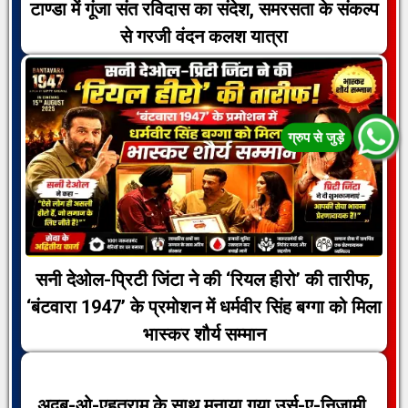
टाण्डा में गूंजा संत रविदास का संदेश, समरसता के संकल्प
से गरजी वंदन कलश यात्रा
सनी देओल-प्रिटी जिंटा ने की ‘रियल हीरो’ की तारीफ,
‘बंटवारा 1947’ के प्रमोशन में धर्मवीर सिंह बग्गा को मिला
भास्कर शौर्य सम्मान
अदब-ओ-एहतराम के साथ मनाया गया उर्स-ए-निज़ामी,