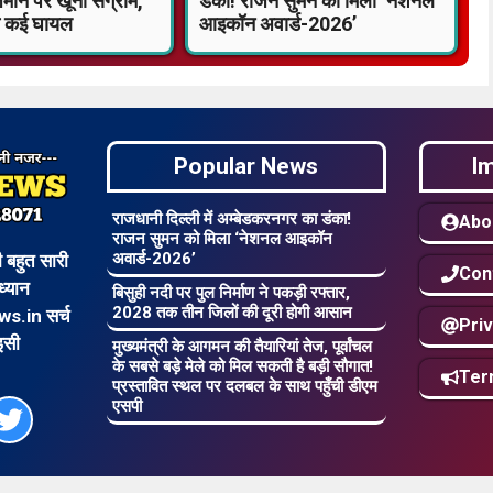
ीन पर खूनी संग्राम,
डंका! राजन सुमन को मिला ‘नेशनल
त कई घायल
आइकॉन अवार्ड-2026’
Popular News
I
राजधानी दिल्ली में अम्बेडकरनगर का डंका!
Abo
राजन सुमन को मिला ‘नेशनल आइकॉन
अवार्ड-2026’
बहुत सारी
Con
ध्यान
बिसुही नदी पर पुल निर्माण ने पकड़ी रफ्तार,
2028 तक तीन जिलों की दूरी होगी आसान
s.in सर्च
Priv
इसी
मुख्यमंत्री के आगमन की तैयारियां तेज, पूर्वांचल
के सबसे बड़े मेले को मिल सकती है बड़ी सौगात!
Ter
प्रस्तावित स्थल पर दलबल के साथ पहुँची डीएम
एसपी